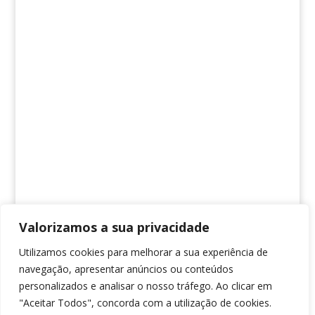
Li e Aceito a
Política de Privacidade*
Os campos assinalados com (*) são de
Valorizamos a sua privacidade
preenchimento obrigatório.
Utilizamos cookies para melhorar a sua experiência de
navegação, apresentar anúncios ou conteúdos
personalizados e analisar o nosso tráfego. Ao clicar em
"Aceitar Todos", concorda com a utilização de cookies.
0