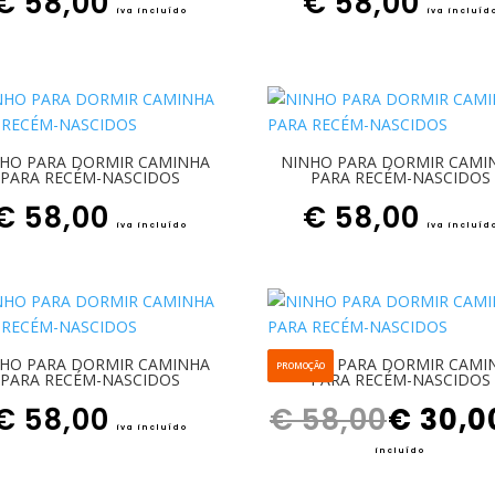
€
58,00
€
58,00
iva incluído
iva incluíd
HO PARA DORMIR CAMINHA
NINHO PARA DORMIR CAMI
PARA RECÉM-NASCIDOS
PARA RECÉM-NASCIDOS
€
58,00
€
58,00
iva incluído
iva incluíd
HO PARA DORMIR CAMINHA
NINHO PARA DORMIR CAMI
PROMOÇÃO
PARA RECÉM-NASCIDOS
PARA RECÉM-NASCIDOS
O preço original era: € 58,00.
€
58,00
€
58,00
€
30,0
iva incluído
incluído