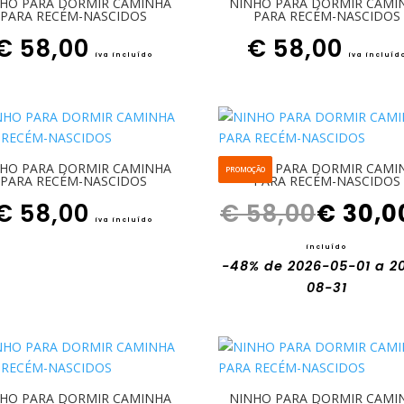
HO PARA DORMIR CAMINHA
NINHO PARA DORMIR CAMI
PARA RECÉM-NASCIDOS
PARA RECÉM-NASCIDOS
€
58,00
€
58,00
iva incluído
iva incluíd
HO PARA DORMIR CAMINHA
NINHO PARA DORMIR CAMI
PROMOÇÃO
PARA RECÉM-NASCIDOS
PARA RECÉM-NASCIDOS
O preço original era: € 58,00.
€
58,00
€
58,00
€
30,0
iva incluído
incluído
-48%
de 2026-05-01 a 2
08-31
HO PARA DORMIR CAMINHA
NINHO PARA DORMIR CAMI