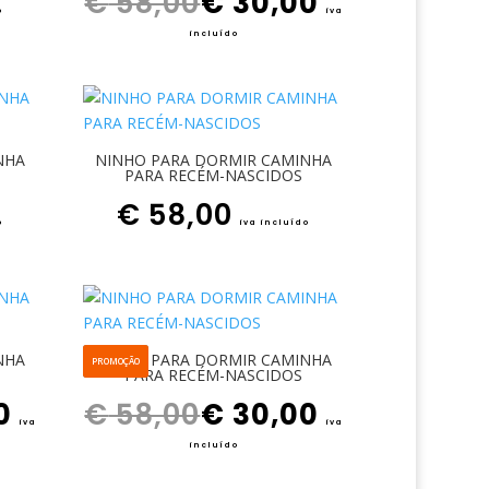
€
58,00
€
30,00
o
iva
incluído
NHA
NINHO PARA DORMIR CAMINHA
PARA RECÉM-NASCIDOS
€
58,00
o
iva incluído
NHA
NINHO PARA DORMIR CAMINHA
PROMOÇÃO
PARA RECÉM-NASCIDOS
O preço atual é: € 30,00.
O preço original era: € 58,00.
O preço atual é: € 30,00.
0
€
58,00
€
30,00
iva
iva
incluído