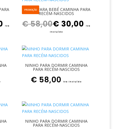
PARA
NINHO PARA BEBÉ CAMINHA PARA
PROMOÇÃO
RECÉM-NASCIDOS
O preço atual é: € 30,00.
O preço original era: € 58,00.
O preço atual é: € 30,00.
0
€
58,00
€
30,00
iva
iva
incluído
NHA
NINHO PARA DORMIR CAMINHA
PARA RECÉM-NASCIDOS
€
58,00
o
iva incluído
NHA
NINHO PARA DORMIR CAMINHA
PARA RECÉM-NASCIDOS