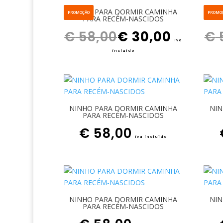
NINHO PARA DORMIR CAMINHA
NIN
PROMOÇÃO
PROMO
PARA RECÉM-NASCIDOS
O preço original era: € 58,00.
O preço atual é: € 30,00.
€
58,00
€
30,00
€
iva
incluído
NINHO PARA DORMIR CAMINHA
NIN
PARA RECÉM-NASCIDOS
€
58,00
iva incluído
NINHO PARA DORMIR CAMINHA
NIN
PARA RECÉM-NASCIDOS