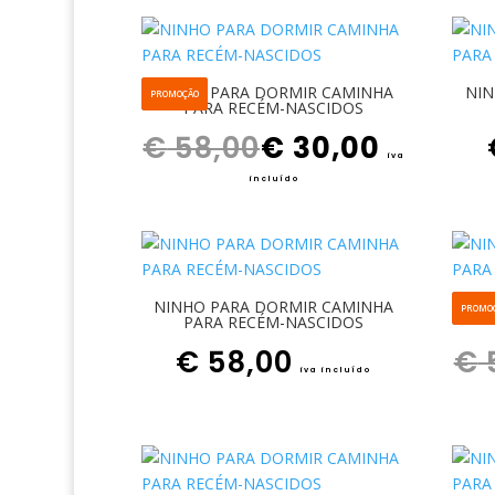
NINHO PARA DORMIR CAMINHA
NIN
PROMOÇÃO
PARA RECÉM-NASCIDOS
O preço original era: € 58,00.
O preço atual é: € 30,00.
€
58,00
€
30,00
iva
incluído
NINHO PARA DORMIR CAMINHA
NIN
PROMO
PARA RECÉM-NASCIDOS
€
58,00
€
iva incluído