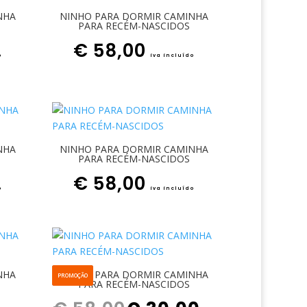
NHA
NINHO PARA DORMIR CAMINHA
PARA RECÉM-NASCIDOS
€
58,00
o
iva incluído
NHA
NINHO PARA DORMIR CAMINHA
PARA RECÉM-NASCIDOS
€
58,00
o
iva incluído
NHA
NINHO PARA DORMIR CAMINHA
PROMOÇÃO
PARA RECÉM-NASCIDOS
O preço original era: € 58,00.
O preço atual é: € 30,00.