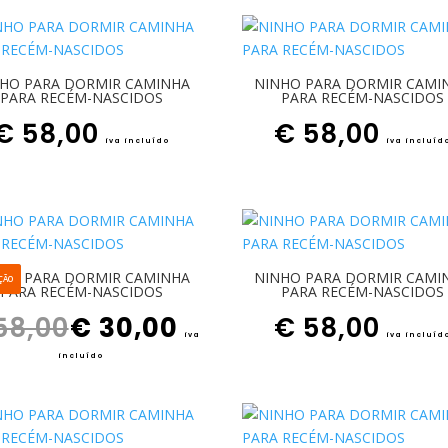
HO PARA DORMIR CAMINHA
NINHO PARA DORMIR CAMI
PARA RECÉM-NASCIDOS
PARA RECÉM-NASCIDOS
€
58,00
€
58,00
iva incluído
iva incluíd
HO PARA DORMIR CAMINHA
NINHO PARA DORMIR CAMI
ÇÃO
PARA RECÉM-NASCIDOS
PARA RECÉM-NASCIDOS
O preço original era: € 58,00.
O preço atual é: € 30,00.
58,00
€
30,00
€
58,00
iva
iva incluíd
incluído