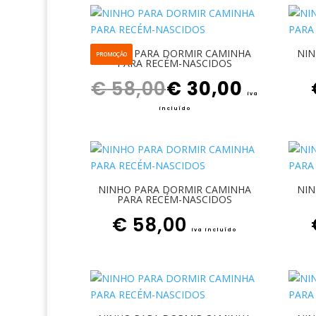
NINHO PARA DORMIR CAMINHA
NIN
PROMOÇÃO
PARA RECÉM-NASCIDOS
O preço original era: € 58,00.
O preço atual é: € 30,00.
€
58,00
€
30,00
iva
incluído
NINHO PARA DORMIR CAMINHA
NIN
PARA RECÉM-NASCIDOS
€
58,00
iva incluído