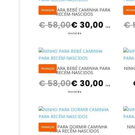
NINHO PARA BEBÉ CAMINHA PARA
NINH
PROMOÇÃO
PROMO
RECÉM-NASCIDOS
O preço original era: € 58,00.
O preço atual é: € 30,00.
€
58,00
€
30,00
€
iva
incluído
NINHO PARA BEBÉ CAMINHA PARA
NINH
PROMOÇÃO
RECÉM-NASCIDOS
O preço original era: € 58,00.
O preço atual é: € 30,00.
€
58,00
€
30,00
iva
incluído
NINHO PARA DORMIR CAMINHA
NIN
PROMOÇÃO
PARA RECÉM-NASCIDOS
O preço original era: € 58,00.
O preço atual é: € 30,00.