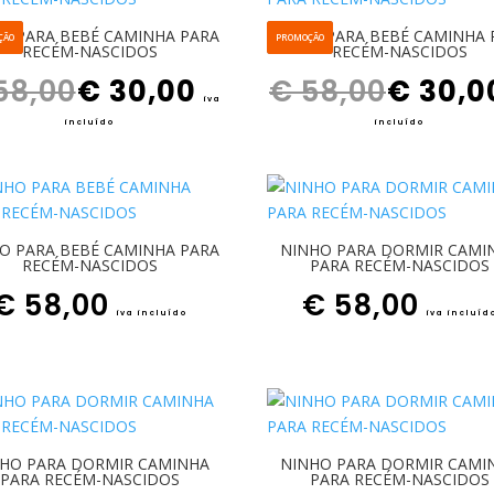
O PARA BEBÉ CAMINHA PARA
NINHO PARA BEBÉ CAMINHA 
ÇÃO
PROMOÇÃO
RECÉM-NASCIDOS
RECÉM-NASCIDOS
O preço original era: € 58,00.
O preço atual é: € 30,00.
O preço original era: € 58,00.
58,00
€
30,00
€
58,00
€
30,0
iva
incluído
incluído
O PARA BEBÉ CAMINHA PARA
NINHO PARA DORMIR CAMI
RECÉM-NASCIDOS
PARA RECÉM-NASCIDOS
€
58,00
€
58,00
iva incluído
iva incluíd
HO PARA DORMIR CAMINHA
NINHO PARA DORMIR CAMI
PARA RECÉM-NASCIDOS
PARA RECÉM-NASCIDOS