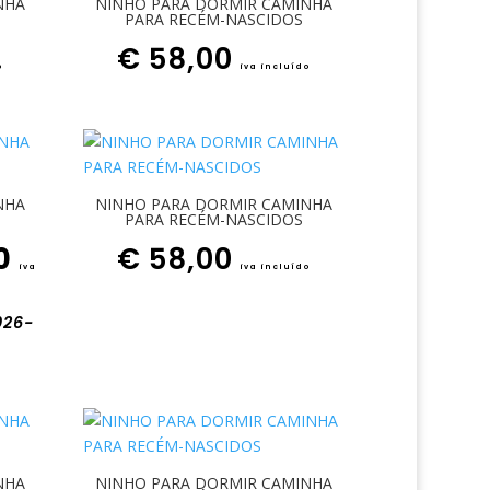
NHA
NINHO PARA DORMIR CAMINHA
PARA RECÉM-NASCIDOS
€
58,00
o
iva incluído
NHA
NINHO PARA DORMIR CAMINHA
PARA RECÉM-NASCIDOS
O preço atual é: € 30,00.
0
€
58,00
iva
iva incluído
026-
NHA
NINHO PARA DORMIR CAMINHA