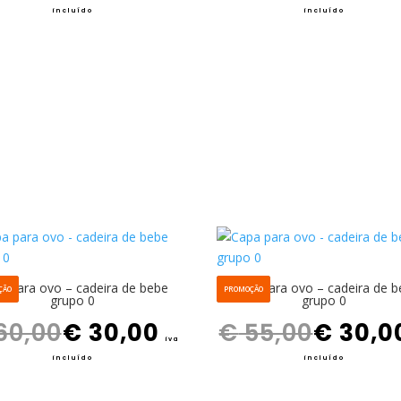
incluído
incluído
a para ovo – cadeira de bebe
Capa para ovo – cadeira de 
ÇÃO
PROMOÇÃO
grupo 0
grupo 0
O preço original era: € 60,00.
O preço atual é: € 30,00.
O preço original era: € 55,00.
60,00
€
30,00
€
55,00
€
30,0
iva
incluído
incluído