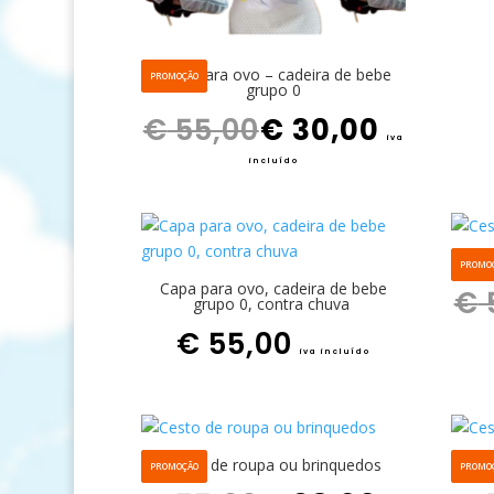
Capa para ovo – cadeira de bebe
PROMOÇÃO
grupo 0
O preço original era: € 55,00.
O preço atual é: € 30,00.
€
55,00
€
30,00
iva
incluído
Ce
PROMO
Capa para ovo, cadeira de bebe
€
grupo 0, contra chuva
€
55,00
iva incluído
Cesto de roupa ou brinquedos
Ce
PROMOÇÃO
PROMO
O preço original era: € 55,00.
O preço atual é: € 38,00.