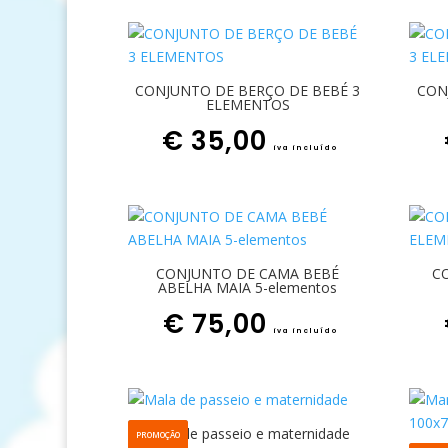
CONJUNTO DE BERÇO DE BEBÉ 3
CON
ELEMENTOS
€
35,00
iva incluído
CONJUNTO DE CAMA BEBÉ
C
ABELHA MAIA 5-elementos
€
75,00
iva incluído
Mala de passeio e maternidade
PROMOÇÃO
O preço original era: € 50,00.
O preço atual é: € 30,00.