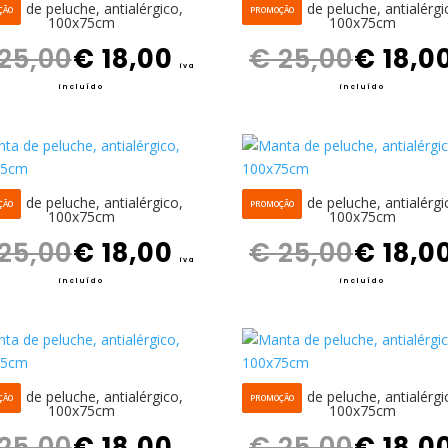
ta de peluche, antialérgico,
Manta de peluche, antialérgi
ÇÃO
PROMOÇÃO
100x75cm
100x75cm
O preço original era: € 25,00.
O preço atual é: € 18,00.
O preço original era: € 25,00.
25,00
€
18,00
€
25,00
€
18,0
iva
incluído
incluído
ta de peluche, antialérgico,
Manta de peluche, antialérgi
ÇÃO
PROMOÇÃO
100x75cm
100x75cm
O preço original era: € 25,00.
O preço atual é: € 18,00.
O preço original era: € 25,00.
25,00
€
18,00
€
25,00
€
18,0
iva
incluído
incluído
ta de peluche, antialérgico,
Manta de peluche, antialérgi
ÇÃO
PROMOÇÃO
100x75cm
100x75cm
O preço original era: € 25,00.
O preço atual é: € 18,00.
O preço original era: € 25,00.
25,00
€
18,00
€
25,00
€
18,0