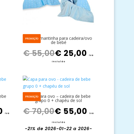
Capa – mantinha para cadeira/ovo
PROMOÇÃO
de bebé
O preço original era: € 55,00.
O preço atual é: € 25,00.
€
55,00
€
25,00
iva
incluído
bebe
Capa para ovo – cadeira de bebe
PROMOÇÃO
grupo 0 + chapéu de sol
O preço atual é: € 30,00.
O preço original era: € 70,00.
O preço atual é: € 55,00.
0
€
70,00
€
55,00
iva
iva
incluído
-21%
de 2026-01-22 a 2026-