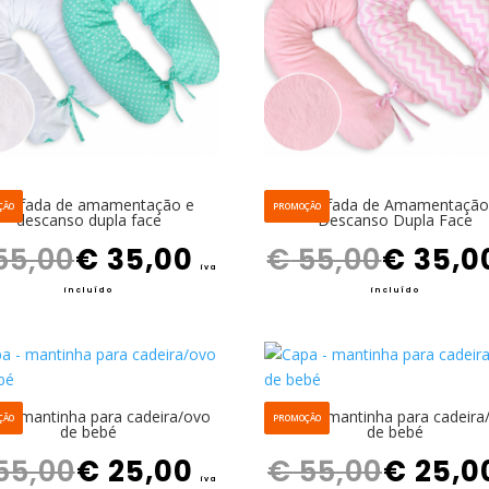
mofada de amamentação e
Almofada de Amamentação
ÇÃO
PROMOÇÃO
descanso dupla face
Descanso Dupla Face
O preço original era: € 55,00.
O preço atual é: € 35,00.
O preço original era: € 55,00.
55,00
€
35,00
€
55,00
€
35,0
iva
incluído
incluído
 – mantinha para cadeira/ovo
Capa – mantinha para cadeira
ÇÃO
PROMOÇÃO
de bebé
de bebé
O preço original era: € 55,00.
O preço atual é: € 25,00.
O preço original era: € 55,00.
55,00
€
25,00
€
55,00
€
25,0
iva