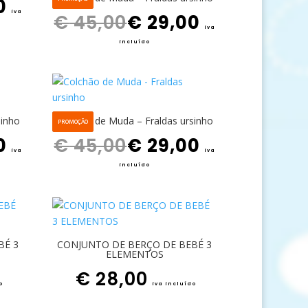
0
O preço original era: € 45,00.
O preço atual é: € 29,00.
iva
€
45,00
€
29,00
iva
incluído
sinho
Colchão de Muda – Fraldas ursinho
PROMOÇÃO
O preço atual é: € 29,00.
O preço original era: € 45,00.
O preço atual é: € 29,00.
0
€
45,00
€
29,00
iva
iva
incluído
BÉ 3
CONJUNTO DE BERÇO DE BEBÉ 3
ELEMENTOS
€
28,00
o
iva incluído