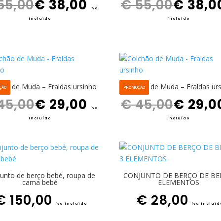
55,00
€
38,00
€
55,00
€
38,0
iva
incluído
incluído
hão de Muda – Fraldas ursinho
Colchão de Muda – Fraldas ur
ÇÃO
PROMOÇÃO
O preço original era: € 45,00.
O preço atual é: € 29,00.
O preço original era: € 45,00.
45,00
€
29,00
€
45,00
€
29,0
iva
incluído
incluído
unto de berço bebé, roupa de
CONJUNTO DE BERÇO DE BE
cama bebé
ELEMENTOS
€
150,00
€
28,00
iva incluído
iva incluíd