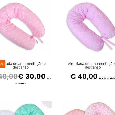
mofada de amamentação e
Almofada de amamentação
ÇÃO
descanso
descanso
O preço original era: € 40,00.
O preço atual é: € 30,00.
40,00
€
30,00
€
40,00
iva
iva incluíd
incluído