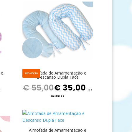
 e
Almofada de Amamentação e
PROMOÇÃO
Descanso Dupla Face
O preço original era: € 55,00.
O preço atual é: € 35,00.
€
55,00
€
35,00
o
iva
incluído
Almofada de Amamentação e