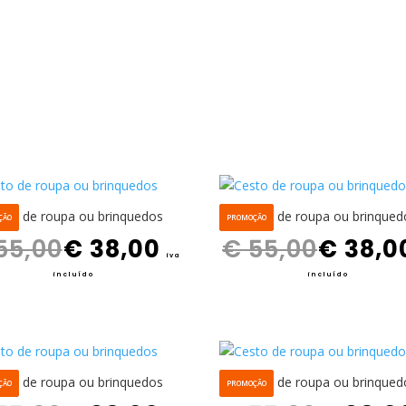
sto de roupa ou brinquedos
Cesto de roupa ou brinqued
ÇÃO
PROMOÇÃO
O preço original era: € 55,00.
O preço atual é: € 38,00.
O preço original era: € 55,00.
55,00
€
38,00
€
55,00
€
38,0
iva
incluído
incluído
sto de roupa ou brinquedos
Cesto de roupa ou brinqued
ÇÃO
PROMOÇÃO
O preço original era: € 55,00.
O preço atual é: € 38,00.
O preço original era: € 55,00.