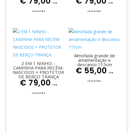
€
79,00
€
79,00
iva
iva
incluído
incluído
Almofada grande de
amamentação e
2 EM 1 NINHO –
descanso 115cm
CAMINHA PARA RECÉM-
€
55,00
NASCIDOS + PROTETOR
iva
DE BERÇO TRANÇA
€
79,00
incluído
iva
incluído