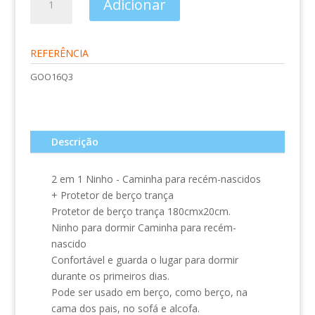
Adicionar
de
2
EM
REFERÊNCIA
1
NINHO
GOO16Q3
-
CAMINHA
PARA
RECÉM-
Descrição
NASCIDOS
+
2 em 1 Ninho - Caminha para recém-nascidos
PROTETOR
+ Protetor de berço trança
DE
Protetor de berço trança 180cmx20cm.
BERÇO
Ninho para dormir Caminha para recém-
TRANÇA
nascido
Confortável e guarda o lugar para dormir
durante os primeiros dias.
Pode ser usado em berço, como berço, na
cama dos pais, no sofá e alcofa.